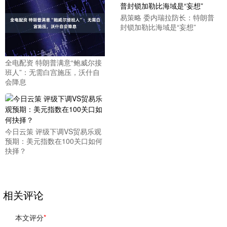
易策略 委内瑞拉防长：特朗普
封锁加勒比海域是“妄想”
全电配资 特朗普满意“鲍威尔接
班人”：无需白宫施压，沃什自
会降息
今日云策 评级下调VS贸易乐观
预期：美元指数在100关口如何
抉择？
相关评论
本文评分
*