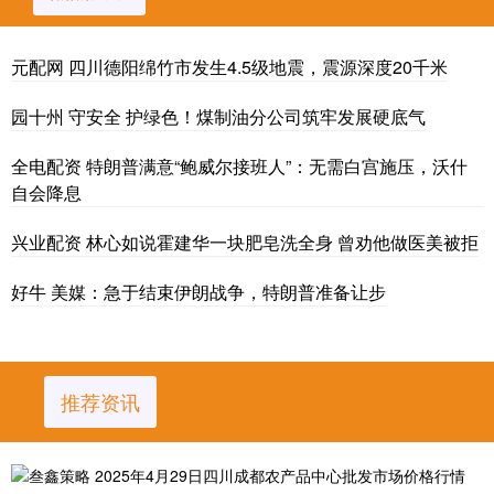
元配网 四川德阳绵竹市发生4.5级地震，震源深度20千米
园十州 守安全 护绿色！煤制油分公司筑牢发展硬底气
全电配资 特朗普满意“鲍威尔接班人”：无需白宫施压，沃什
自会降息
兴业配资 林心如说霍建华一块肥皂洗全身 曾劝他做医美被拒
好牛 美媒：急于结束伊朗战争，特朗普准备让步
推荐资讯