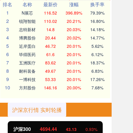
排名
名称
最新价
涨幅
换手率
1
N展芯
116.52
396.89%
79.39%
2
锐翔智能
110.02
20.21%
16.80%
3
志特新材
14.8
20.03%
14.18%
4
博腾股份
20.44
20.02%
14.77%
5
近岸蛋白
46.72
20.01%
5.62%
6
毕得医药
61.6
20.01%
6.12%
7
五洲医疗
83.62
20.01%
18.37%
8
耐科装备
49.67
20.01%
6.83%
9
一博科技
53.33
20.01%
17.26%
10
方邦股份
146.16
20.00%
7.68%
沪深京行情 实时轮播
沪深300
4694.44
北
43.13
0.93%