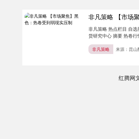
非凡策略 【市场
非凡策略 热点栏目 自选
货研究中心 摘要 热卷行
非凡策略
来源：昆山
红腾网
上证指数
3940.04
.40
2.13%
39.68
1.