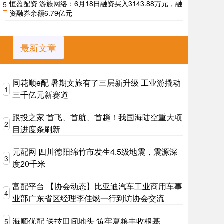
恒盈配资 游族网络：6月18日融资买入3143.88万元，融
5
资融券余额6.79亿元
最新文章
同花顺e配 暑期文旅有了三层新升级 工业游撬动
1
三千亿元新赛道
跟投之家 首飞、首航、首趟！我国海陆空重大项
2
目进度条刷新
元配网 四川德阳绵竹市发生4.5级地震，震源深
3
度20千米
富配平台 【协会动态】比亚迪汽车工业商用车事
4
业部广东省区经理李佳燃一行到访协会交流
海顺优配 送技田间地头 筑牢夏粮丰收根基
5