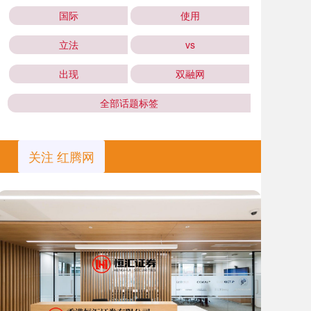
国际
使用
立法
vs
出现
双融网
全部话题标签
关注 红腾网