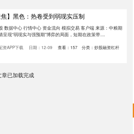
聚焦】黑色：热卷受到弱现实压制
股 数据中心 行情中心 资金流向 模拟交易 客户端 来源：中粮期
情呈现“弱现实与强预期”博弈的局面，短期在政策带....
配资APP下载
日期：12-09
查看：
157
分类：
炒股融资杠杆
文章已加载完成
深证成指
14311.01
02%
200.89
1.42%