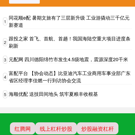
同花顺e配 暑期文旅有了三层新升级 工业游撬动三千亿元
1
新赛道
跟投之家 首飞、首航、首趟！我国海陆空重大项目进度条
2
刷新
元配网 四川德阳绵竹市发生4.5级地震，震源深度20千米
3
富配平台 【协会动态】比亚迪汽车工业商用车事业部广东
4
省区经理李佳燃一行到访协会交流
海顺优配 送技田间地头 筑牢夏粮丰收根基
5
红腾网
线上杠杆炒股
炒股融资杠杆