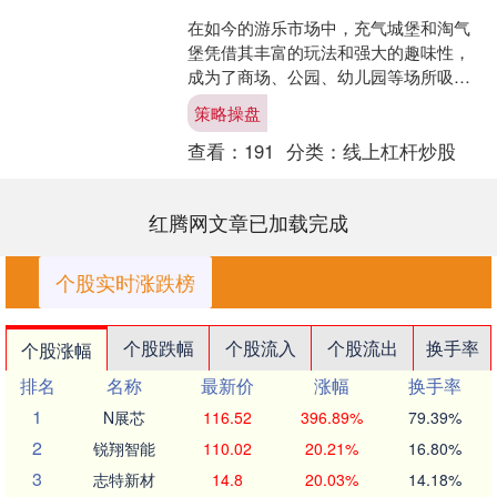
在如今的游乐市场中，充气城堡和淘气
堡凭借其丰富的玩法和强大的趣味性，
成为了商场、公园、幼儿园等场所吸引
人气的重要设施。而在众多游乐设备供
策略操盘
应商中策略操盘，新部落游....
查看：
191
分类：
线上杠杆炒股
红腾网文章已加载完成
个股实时涨跌榜
个股跌幅
个股流入
个股流出
换手率
个股涨幅
排名
名称
最新价
涨幅
换手率
1
N展芯
116.52
396.89%
79.39%
2
锐翔智能
110.02
20.21%
16.80%
3
志特新材
14.8
20.03%
14.18%