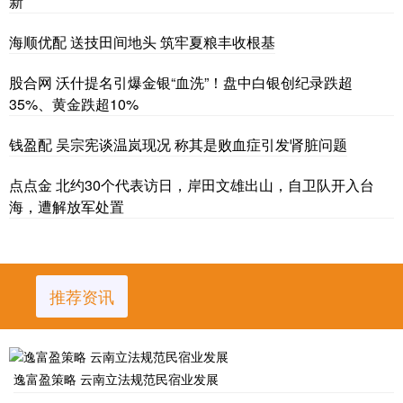
新
海顺优配 送技田间地头 筑牢夏粮丰收根基
股合网 沃什提名引爆金银“血洗”！盘中白银创纪录跌超
35%、黄金跌超10%
钱盈配 吴宗宪谈温岚现况 称其是败血症引发肾脏问题
点点金 北约30个代表访日，岸田文雄出山，自卫队开入台
海，遭解放军处置
推荐资讯
逸富盈策略 云南立法规范民宿业发展