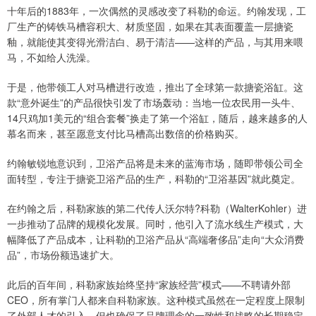
十年后的1883年，一次偶然的灵感改变了科勒的命运。约翰发现，工
厂生产的铸铁马槽容积大、材质坚固，如果在其表面覆盖一层搪瓷
釉，就能使其变得光滑洁白、易于清洁——这样的产品，与其用来喂
马，不如给人洗澡。
于是，他带领工人对马槽进行改造，推出了全球第一款搪瓷浴缸。这
款“意外诞生”的产品很快引发了市场轰动：当地一位农民用一头牛、
14只鸡加1美元的“组合套餐”换走了第一个浴缸，随后，越来越多的人
慕名而来，甚至愿意支付比马槽高出数倍的价格购买。
约翰敏锐地意识到，卫浴产品将是未来的蓝海市场，随即带领公司全
面转型，专注于搪瓷卫浴产品的生产，科勒的“卫浴基因”就此奠定。
在约翰之后，科勒家族的第二代传人沃尔特?科勒（WalterKohler）进
一步推动了品牌的规模化发展。同时，他引入了流水线生产模式，大
幅降低了产品成本，让科勒的卫浴产品从“高端奢侈品”走向“大众消费
品”，市场份额迅速扩大。
此后的百年间，科勒家族始终坚持“家族经营”模式——不聘请外部
CEO，所有掌门人都来自科勒家族。这种模式虽然在一定程度上限制
了外部人才的引入，但也确保了品牌理念的一致性和战略的长期稳定