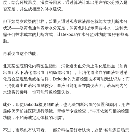
度，结合环境温度、湿度等因素，通过算法计算出用户的水分摄入是
否充足，并生成相应的补水建议。
但正如网友质疑的那样，普通人通过观察尿液颜色就能大致判断水分
状况——淡黄色通常表示水分充足，深黄色则提示需要补水，这种无
需任何技术成本的判断方式，让Dekoda的“水分监测功能”显得有些鸡
肋。
再看便血这个功能。
北京某医院消化内科医生指出，消化道出血分为上消化道出血（如胃
出血）和下消化道出血（如肠道出血），上消化道出血的血液经过消
化后会呈现黑色或柏油样，Dekoda的光谱检测技术可能无法识别；而
下消化道出血若出血量较少，血液可能附着在粪便表面，若马桶内的
水流将其稀释，也可能导致检测失败。
此外，即使Dekoda检测到血液，也无法判断出血的位置和原因，用户
最终仍需前往医院进行肠镜、胃镜等专业检查，“与其依赖马桶的检测
功能，不如养成定期体检的习惯”。
不过，市场也有认可者。一部分科技爱好者认为，这是“智能家居场景