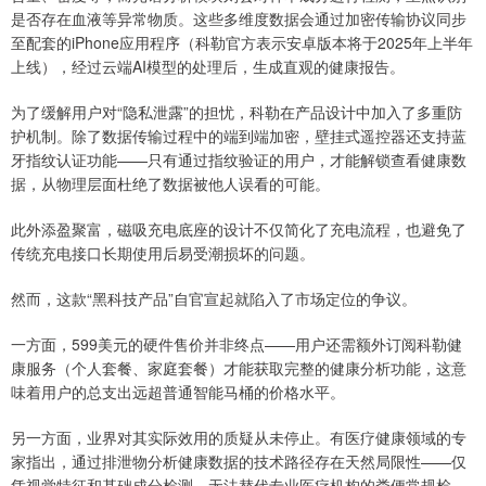
是否存在血液等异常物质。这些多维度数据会通过加密传输协议同步
至配套的iPhone应用程序（科勒官方表示安卓版本将于2025年上半年
上线），经过云端AI模型的处理后，生成直观的健康报告。
为了缓解用户对“隐私泄露”的担忧，科勒在产品设计中加入了多重防
护机制。除了数据传输过程中的端到端加密，壁挂式遥控器还支持蓝
牙指纹认证功能——只有通过指纹验证的用户，才能解锁查看健康数
据，从物理层面杜绝了数据被他人误看的可能。
此外添盈聚富，磁吸充电底座的设计不仅简化了充电流程，也避免了
传统充电接口长期使用后易受潮损坏的问题。
然而，这款“黑科技产品”自官宣起就陷入了市场定位的争议。
一方面，599美元的硬件售价并非终点——用户还需额外订阅科勒健
康服务（个人套餐、家庭套餐）才能获取完整的健康分析功能，这意
味着用户的总支出远超普通智能马桶的价格水平。
另一方面，业界对其实际效用的质疑从未停止。有医疗健康领域的专
家指出，通过排泄物分析健康数据的技术路径存在天然局限性——仅
凭视觉特征和基础成分检测，无法替代专业医疗机构的粪便常规检