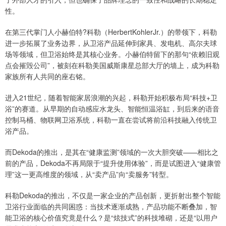
性。
在第三代掌门人小赫伯特?科勒（HerbertKohlerJr.）的带领下，科勒
进一步拓展了业务边界，从卫浴产品延伸到家具、发电机、高尔夫球
场等领域，但卫浴始终是其核心业务。小赫伯特留下的那句“依赖旧观
点会摧毁公司”，被刻在科勒美国威斯康星总部大厅的墙上，成为科勒
家族所有人共同的座右铭。
进入21世纪，随着智能家居浪潮的兴起，科勒开始积极布局“科技+卫
浴”的赛道。从早期的自动感应水龙头、智能恒温浴缸，到后来的语音
控制马桶、物联网卫浴系统，科勒一直在尝试将前沿科技融入传统卫
浴产品。
而Dekoda的推出，是其在“健康监测”领域的一次大胆突破——相比之
前的产品，Dekoda不再局限于“提升使用体验”，而是试图进入“健康管
理”这一更高维度的领域，从“卖产品”向“卖服务”转型。
科勒Dekoda的推出，不仅是一家企业的产品创新，更折射出整个智能
卫浴行业面临的共同困惑：当技术逐渐成熟，产品功能不断叠加，智
能卫浴的核心价值究竟是什么？是“炫技式”的科技堆砌，还是“以用户