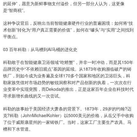
的延伸”，愿意为新鲜事物支付溢价，但另一部分人认为，这更像
是“智商税”。
这种争议背后，反映出当前智能健康硬件行业的普遍困境：如何将“技
术创新”转化为“用户真正需要的价值”，如何在“噱头”与“实用”之间找到
平衡点。
03 百年科勒：从马槽到AI马桶的进化史
科勒敢于在智能健康卫浴领域“吃螃蟹”，并非一时冲动，而是其150年
品牌历史中“不依赖旧观点”基因的延续。从1873年收购濒临破产的铸
铁厂，到如今成为业务遍及全球170多个国家和地区的卫浴巨头，科
勒家族凭借对市场趋势的敏锐洞察和对产品创新的执着，一次次在行
业变革中实现突围，而Dekoda的推出，正是这家百年企业在科技时代
寻求新增长曲线的又一次尝试。
科勒的故事始于美国经济大萧条的背景下。1873年，29岁的约翰?迈
克?科勒（JohnMichaelKohler）以5000美元的价格，从岳父手中收购
了位于威斯康星州的一家铸铁厂。当时，这家工厂主要生产农具、马
槽和下水管道。