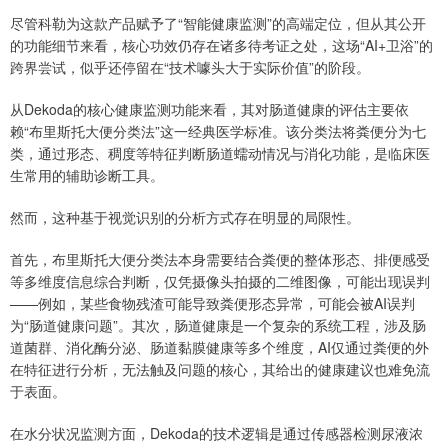
尽管科勒为这款产品赋予了“智能健康监测”的高端定位，但从其公开
的功能细节来看，核心功效仍存在诸多待考证之处，这场“AI+卫浴”的
跨界尝试，似乎还停留在“技术噱头大于实际价值”的阶段。
从Dekoda的核心健康监测功能来看，其对肠道健康的评估主要依
赖“布里斯托大便分类法”这一经典医学标准。该分类法将粪便分为七
类，通过形态、稠度等特征判断肠道蠕动情况与消化功能，是临床医
生常用的辅助诊断工具。
然而，这种基于视觉识别的分析方式存在明显的局限性。
首先，布里斯托大便分类法本身需要结合粪便的整体形态、排便感受
等多维度信息综合判断，仅凭摄像头拍摄的二维图像，可能出现误判
——例如，某些食物残渣可能导致粪便形态异常，可能会被AI误判
为“肠道健康问题”。其次，肠道健康是一个复杂的系统工程，涉及肠
道菌群、消化酶分泌、肠道黏膜健康等多个维度，AI仅通过粪便的外
在特征进行分析，无法触及问题的核心，其给出的健康建议也难免流
于表面。
在水分状况监测方面，Dekoda的技术逻辑是通过传感器检测尿液浓