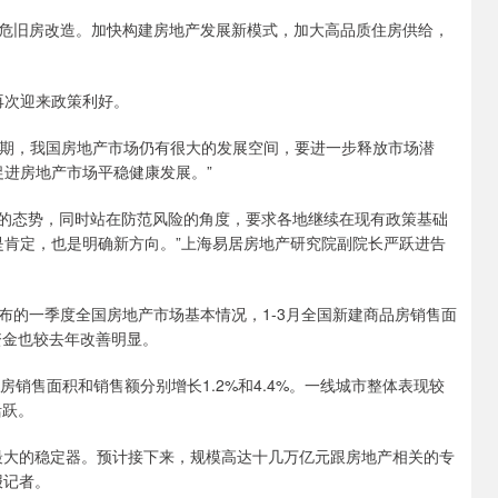
危旧房改造。加快构建房地产发展新模式，加大高品质住房供给，
再次迎来政策利好。
时期，我国房地产市场仍有很大的发展空间，要进一步释放市场潜
促进房地产市场平稳健康发展。”
展的态势，同时站在防范风险的角度，要求各地继续在现有政策基础
是肯定，也是明确新方向。”上海易居房地产研究院副院长严跃进告
布的一季度全国房地产市场基本情况，1-3月全国新建商品房销售面
资金也较去年改善明显。
销售面积和销售额分别增长1.2%和4.4%。一线城市整体表现较
活跃。
最大的稳定器。预计接下来，规模高达十几万亿元跟房地产相关的专
报记者。