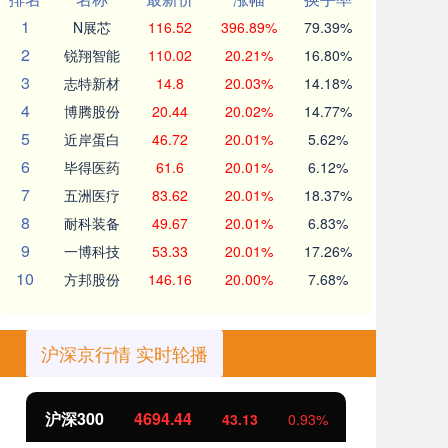
1
N展芯
116.52
396.89%
79.39%
2
锐翔智能
110.02
20.21%
16.80%
3
志特新材
14.8
20.03%
14.18%
4
博腾股份
20.44
20.02%
14.77%
5
近岸蛋白
46.72
20.01%
5.62%
6
毕得医药
61.6
20.01%
6.12%
7
五洲医疗
83.62
20.01%
18.37%
8
耐科装备
49.67
20.01%
6.83%
9
一博科技
53.33
20.01%
17.26%
10
方邦股份
146.16
20.00%
7.68%
沪深京行情 实时轮播
沪深300
4694.44
北
43.13
0.93%