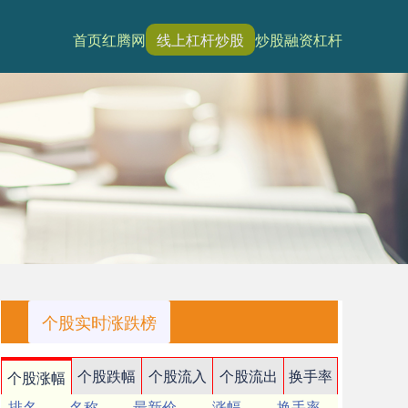
首页
红腾网
线上杠杆炒股
炒股融资杠杆
个股实时涨跌榜
个股跌幅
个股流入
个股流出
换手率
个股涨幅
排名
名称
最新价
涨幅
换手率