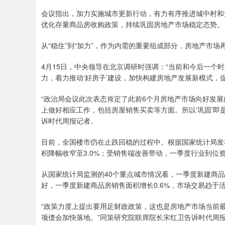
会议指出，加力实施城市更新行动，有力有序推进城中村和
优化存量商品房收购政策，持续巩固房地产市场稳定态势。
从“稳住”到“加力”，作为内需的重要组成部分，房地产市场
4月15日，中央领导在北京调研时强调：“当前和今后一个
力，着力推动‘好房子’建设，加快构建房地产发展新模式，
“政治局会议此次表态肯定了此前6个月房地产市场向好发
上做好相应工作，包括房屋销售买卖等方面。所以‘巩固’即
诉时代周报记者。
目前，全国楼市仍在止跌回稳的过程中。根据国家统计局发
积降幅收窄至3.0%；受销售端改善带动，一季度行业到位
从国家统计局监测的40个重点城市情况看，一季度新建商品房
好，一季度新建商品房销售面积增长0.6%，市场交易趋于
“政策力度上提出要用足财政政策，这也是房地产市场当前
项债会加快落地。”同策研究院联席院长宋红卫告诉时代周