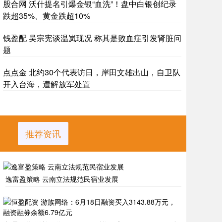
股合网 沃什提名引爆金银“血洗”！盘中白银创纪录
跌超35%、黄金跌超10%
钱盈配 吴宗宪谈温岚现况 称其是败血症引发肾脏问
题
点点金 北约30个代表访日，岸田文雄出山，自卫队
开入台海，遭解放军处置
推荐资讯
逸富盈策略 云南立法规范民宿业发展