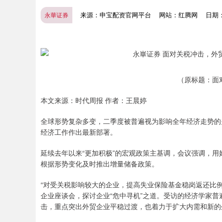
来源：申宝配资官网平台
网站：红腾网
日期：2
永華证券
（原标题：面
本文来源：时代周报 作者：王晨婷
全球形势复杂多变，二季度被普遍视为影响全年经济走势的
经济工作作出最新部署。
延续去年以来“更加积极”的宏观政策主基调，会议强调，
根据形势变化及时推出增量储备政策。
“对受关税影响较大的企业，提高失业保险基金稳岗返还比
企业座谈会，探讨企业“危中寻机”之道。受访的经济学家
击，重点突出外贸企业平稳过渡，也着力于扩大内需和新的
上证指数
3940.04
.40
2.13%
39.68
1.