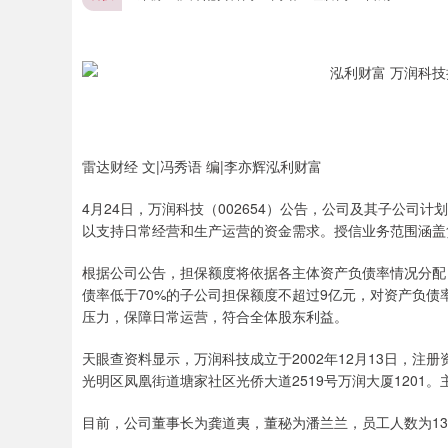
雷达财经 文|冯秀语 编|李亦辉泓利财富
4月24日，万润科技（002654）公告，公司及其子公司
以支持日常经营和生产运营的资金需求。授信业务范围涵盖
根据公司公告，担保额度将依据各主体资产负债率情况分配
债率低于70%的子公司担保额度不超过9亿元，对资产负债
压力，保障日常运营，符合全体股东利益。
天眼查资料显示，万润科技成立于2002年12月13日，注册
光明区凤凰街道塘家社区光侨大道2519号万润大厦1201
上证指数
3900.35
00
-0.01%
21.92
0.
目前，公司董事长为龚道夷，董秘为潘兰兰，员工人数为1