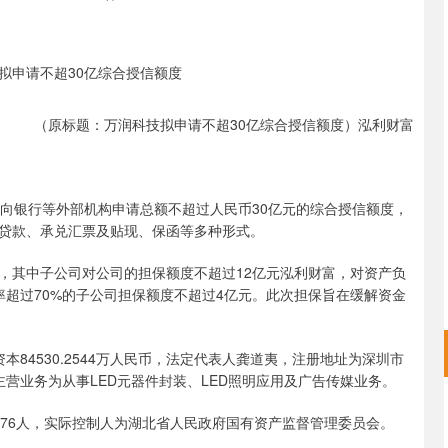
（原标题：万润科技拟申请不超30亿综合授信额度）泓利财富
计划向银行等外部机构申请总额不超过人民币30亿元的综合授信额度，
贷款、承兑汇票及贴现、保函等多种形式。
，其中子公司对公司的担保额度不超过12亿元泓利财富，对资产负
率超过70%的子公司担保额度不超过4亿元。此次担保旨在缓解资金
资本84530.2544万人民币，法定代表人龚道夷，注册地址为深圳市
。主营业务为从事LED元器件封装、LED照明应用及广告传媒业务。
深证成指
14110.12
57%
-34.08
-0.24%
376人，实际控制人为湖北省人民政府国有资产监督管理委员会。