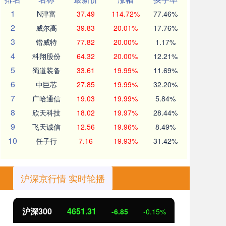
1
N津富
37.49
114.72%
77.46%
2
威尔高
39.83
20.01%
17.76%
3
锴威特
77.82
20.00%
1.17%
4
科翔股份
64.32
20.00%
12.21%
5
蜀道装备
33.61
19.99%
11.69%
6
中巨芯
27.85
19.99%
32.20%
7
广哈通信
19.03
19.99%
5.84%
8
欣天科技
18.02
19.97%
28.44%
9
飞天诚信
12.56
19.96%
8.49%
10
任子行
7.16
19.93%
31.42%
沪深京行情 实时轮播
沪深300
4651.31
北
-6.85
-0.15%