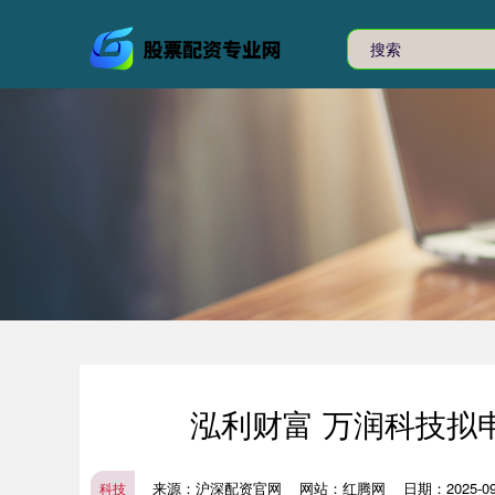
泓利财富 万润科技拟
来源：沪深配资官网
网站：红腾网
日期：2025-09-
科技