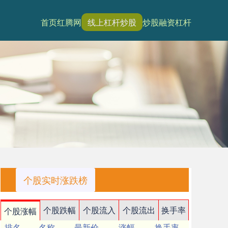
首页
红腾网
线上杠杆炒股
炒股融资杠杆
个股实时涨跌榜
个股跌幅
个股流入
个股流出
换手率
个股涨幅
排名
名称
最新价
涨幅
换手率