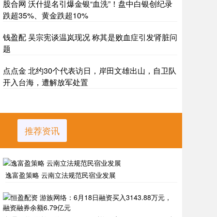
股合网 沃什提名引爆金银“血洗”！盘中白银创纪录
跌超35%、黄金跌超10%
钱盈配 吴宗宪谈温岚现况 称其是败血症引发肾脏问
题
点点金 北约30个代表访日，岸田文雄出山，自卫队
开入台海，遭解放军处置
推荐资讯
逸富盈策略 云南立法规范民宿业发展