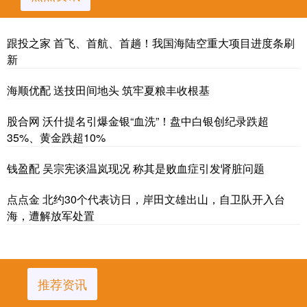
跟投之家 首飞、首航、首趟！我国海陆空重大项目进度条刷
新
海顺优配 送技田间地头 筑牢夏粮丰收根基
股合网 沃什提名引爆金银“血洗”！盘中白银创纪录跌超
35%、黄金跌超10%
钱盈配 吴宗宪谈温岚现况 称其是败血症引发肾脏问题
点点金 北约30个代表访日，岸田文雄出山，自卫队开入台
海，遭解放军处置
推荐资讯